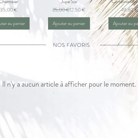
perçu rapide
Chemisier
Aperçu rapide
Jupe Sia
Combinaison
Aperçu rapi
Prix
Prix original
Prix promotionnel
Prix
35,00 €
25,00 €
12,50 €
49,80 €
uter au panier
Ajouter au panier
Ajouter au pa
NOS FAVORIS
Il n'y a aucun article à afficher pour le moment.