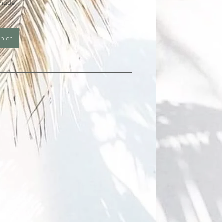
 nude
de
nier