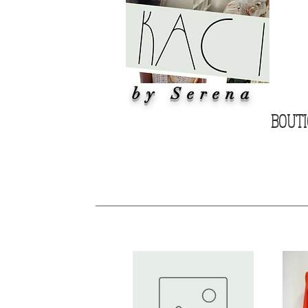
by Serena
BOUT