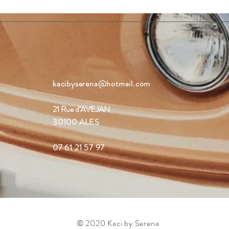
kacibyserena@hotmail.com
21 Rue d'AVEJAN
30100 ALES
07 61 21 57 97
© 2020 Kaci by Serena